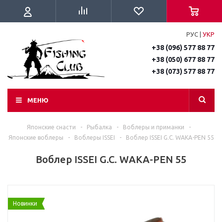
РУС
|
УКР
+38 (096) 577 88 77
+38 (050) 677 88 77
+38 (073) 577 88 77
МЕНЮ
Японские снасти
-
Рыбалка
-
Воблеры и приманки
-
Японские воблеры
-
Воблеры ISSEI
-
Воблер ISSEI G.C. WAKA-PEN 55
Воблер ISSEI G.C. WAKA-PEN 55
Новинки