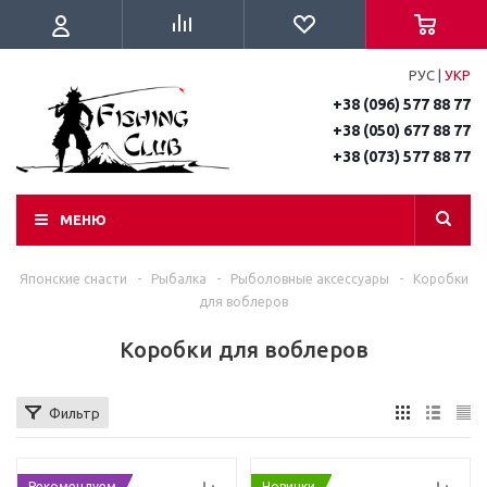
РУС
|
УКР
+38 (096) 577 88 77
+38 (050) 677 88 77
+38 (073) 577 88 77
МЕНЮ
Японские снасти
-
Рыбалка
-
Рыболовные аксессуары
-
Коробки
для воблеров
Коробки для воблеров
Фильтр
Рекомендуем
Новинки