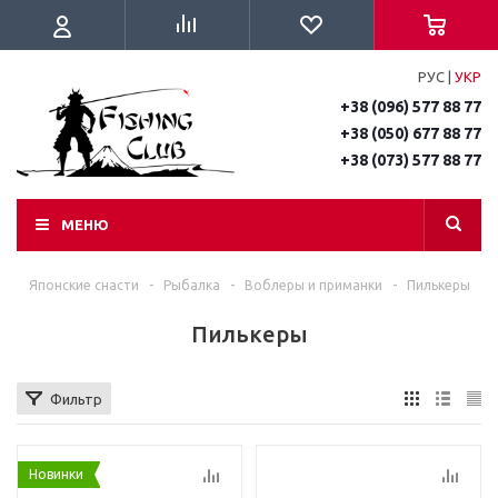
РУС
|
УКР
+38 (096) 577 88 77
+38 (050) 677 88 77
+38 (073) 577 88 77
МЕНЮ
Японские снасти
-
Рыбалка
-
Воблеры и приманки
-
Пилькеры
Пилькеры
Фильтр
Новинки