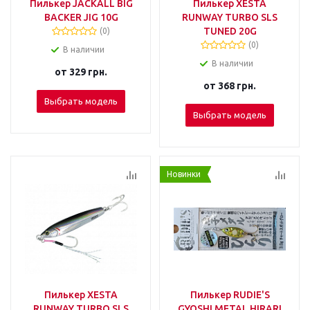
Пилькер JACKALL BIG
Пилькер XESTA
BACKER JIG 10G
RUNWAY TURBO SLS
TUNED 20G
(0)
(0)
В наличии
В наличии
от
329 грн.
от
368 грн.
Выбрать модель
Выбрать модель
Новинки
Пилькер XESTA
Пилькер RUDIE'S
RUNWAY TURBO SLS
GYOSHI METAL HIRARI