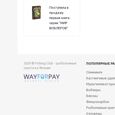
Поступила в
продажу
первая книга
серии "МИР
ВОБЛЕРОВ"
2026 © Fishing Club - рыболовные
ПОПУЛЯРНЫЕ Р
снасти из Японии
Спиннинги
Кастинговые уди
Мультипликаторн
Воблеры
Блесны
Флюрокарбон
Рыболовные крю
Узловязы