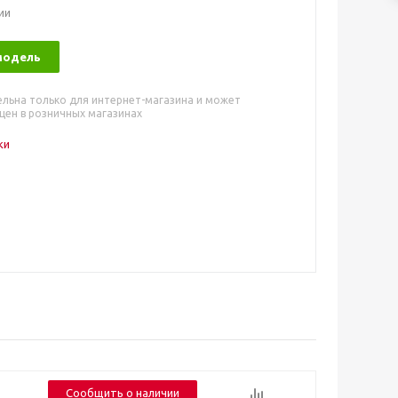
ии
модель
ельна только для интернет-магазина и может
цен в розничных магазинах
ки
Сообщить о наличии