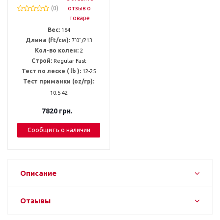
(0)
отзыв о
товаре
Вес:
164
Длина (ft/см):
7'0"/213
Кол-во колен:
2
Строй:
Regular Fast
Тест по леске ( lb ):
12-25
Тест приманки (oz/гр):
10.5-42
7820
грн.
Сообщить о наличии
Описание
Отзывы