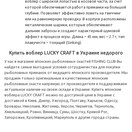
воблер с широкой лопастью в носовой части, за счет
которой обеспечивается работа приманки на большой
глубине. Позволяет эффективно ловить на твиччинг
или на равномерную проводку. В корпусе расположены
металлические шарики, которые обеспечивают
дальние забросы и создают характерный шумовой
эффект в процессе игры. Длина – 45 мм, вес – 2.7 г, тип
плавучести – тонущий (Sinking).
Купить воблер LUCKY CRAFT в Украине недорого
У нас в магазине японских рыболовных снастей FISHING CLUB Вы
найдете самые выгодные условия сотрудничества для покупки
рыболовных приманок от ведущего японского производителя. Мы
продаем только оригинальные и качественные японские
рыболовные снасти напрямую от производителя и поддерживаем
актуальное наличие на своем складе в Украине. Купить японские
воблера LUCKY CRAFT можно по доступной цене в Украине с
доставкой в Киев, Днепр, Ужгород, Полтаву, Харьков, Одессу,
Бровары, Николаев, Житомир, Херсон, Чернигов, Тернополь,
Хмельницкий, Ровно, Винницу, Сумы, Шостку, Кривой Рог,
Запорожье, Кропивницкий, Мариуполь и другие города страны.