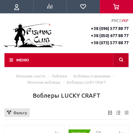
РУС
|
УКР
+38 (096) 577 88 77
+38 (050) 677 88 77
+38 (073) 577 88 77
МЕНЮ
Японские снасти
-
Рыбалка
-
Воблеры и приманки
-
Японские воблеры
-
Воблеры LUCKY CRAFT
Воблеры LUCKY CRAFT
Фильтр
Новинки