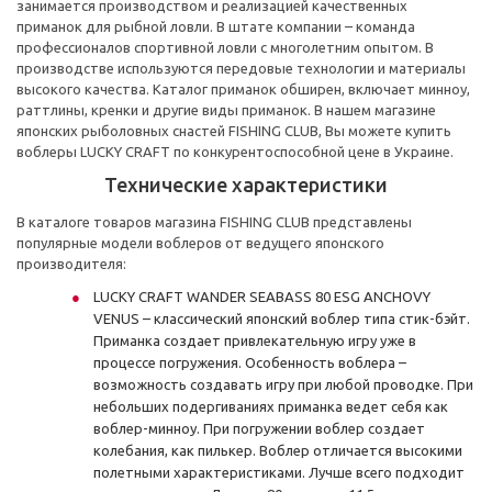
занимается производством и реализацией качественных
приманок для рыбной ловли. В штате компании – команда
профессионалов спортивной ловли с многолетним опытом. В
производстве используются передовые технологии и материалы
высокого качества. Каталог приманок обширен, включает минноу,
раттлины, кренки и другие виды приманок. В нашем магазине
японских рыболовных снастей FISHING CLUB, Вы можете купить
воблеры LUCKY CRAFT по конкурентоспособной цене в Украине.
Технические характеристики
В каталоге товаров магазина FISHING CLUB представлены
популярные модели воблеров от ведущего японского
производителя:
LUCKY CRAFT WANDER SEABASS 80 ESG ANCHOVY
VENUS – классический японский воблер типа стик-бэйт.
Приманка создает привлекательную игру уже в
процессе погружения. Особенность воблера –
возможность создавать игру при любой проводке. При
небольших подергиваниях приманка ведет себя как
воблер-минноу. При погружении воблер создает
колебания, как пилькер. Воблер отличается высокими
полетными характеристиками. Лучше всего подходит