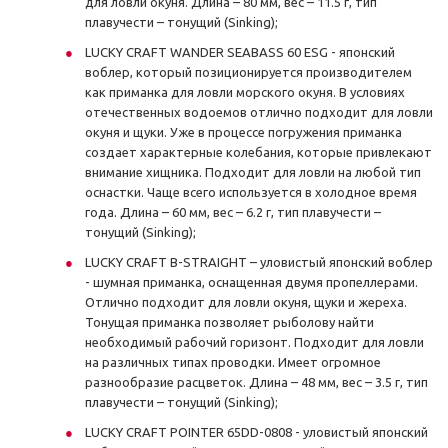
для ловли окуня. Длина – 80 мм, вес – 11.5 г, тип
плавучести – тонущий (Sinking);
LUCKY CRAFT WANDER SEABASS 60 ESG - японский
воблер, который позиционируется производителем
как приманка для ловли морского окуня. В условиях
отечественных водоемов отлично подходит для ловли
окуня и щуки. Уже в процессе погружения приманка
создает характерные колебания, которые привлекают
внимание хищника. Подходит для ловли на любой тип
оснастки. Чаще всего используется в холодное время
года. Длина – 60 мм, вес – 6.2 г, тип плавучести –
тонущий (Sinking);
LUCKY CRAFT B-STRAIGHT – уловистый японский воблер
- шумная приманка, оснащенная двумя пропеллерами.
Отлично подходит для ловли окуня, щуки и жереха.
Тонущая приманка позволяет рыболову найти
необходимый рабочий горизонт. Подходит для ловли
на различных типах проводки. Имеет огромное
разнообразие расцветок. Длина – 48 мм, вес – 3.5 г, тип
плавучести – тонущий (Sinking);
LUCKY CRAFT POINTER 65DD-0808 - уловистый японский