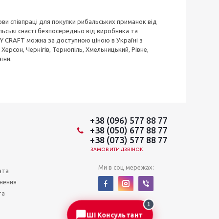
ови співпраці для покупки рибальських приманок від
льські снасті безпосередньо від виробника та
CKY CRAFT можна за доступною ціною в Україні з
ерсон, Чернігів, Тернопіль, Хмельницький, Рівне,
їни.
+38 (096) 577 88 77
+38 (050) 677 88 77
+38 (073) 577 88 77
ЗАМОВИТИ ДЗВІНОК
Ми в соц мережах:
ата
нення
та
1
ШІ Консультант