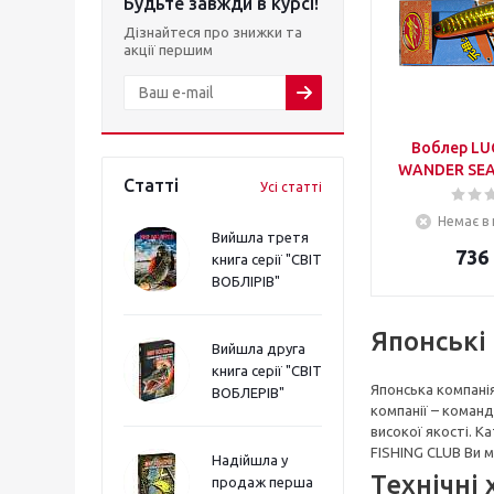
Будьте завжди в курсі!
Дізнайтеся про знижки та
акції першим
Воблер LU
WANDER SEA
Статті
Усі статті
Немає в 
Вийшла третя
736
книга серії "СВІТ
ВОБЛІРІВ"
Японські
Вийшла друга
книга серії "СВІТ
Японська компані
ВОБЛЕРІВ"
компанії – команд
високої якості. К
FISHING CLUB Ви 
Надійшла у
Технічні
продаж перша