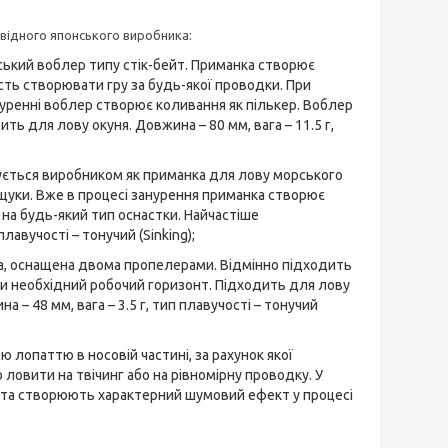
овідного японського виробника:
кий воблер типу стік-бейт. Приманка створює
сть створювати гру за будь-якої проводки. При
уренні воблер створює коливання як пількер. Воблер
 для лову окуня. Довжина – 80 мм, вага – 11.5 г,
ується виробником як приманка для лову морського
 щуки. Вже в процесі занурення приманка створює
 на будь-який тип оснастки. Найчастіше
лавучості – тонучий (Sinking);
а, оснащена двома пропелерами. Відмінно підходить
ти необхідний робочий горизонт. Підходить для лову
 – 48 мм, вага – 3.5 г, тип плавучості – тонучий
лопаттю в носовій частині, за рахунок якої
ловити на твічинг або на рівномірну проводку. У
я та створюють характерний шумовий ефект у процесі