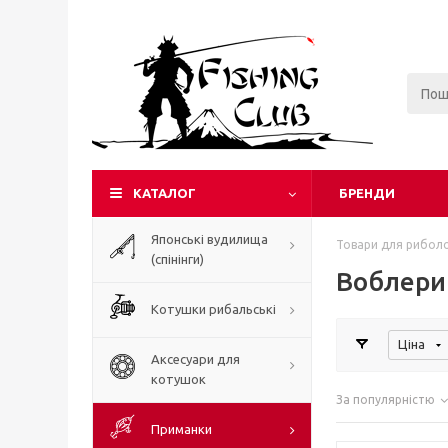
КАТАЛОГ
БРЕНДИ
Японські вудилища
Товари для риболо
(спінінги)
Воблери
Котушки рибальські
Ціна
Аксесуари для
котушок
За популярністю
Приманки