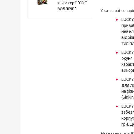
книга серії "СВІТ
ВОБЛІРІВ"
У каталозі товарі
LUCKY
прива
невел
відріз
тип пл
LUCKY
окуня.
характ
викори
LUCKY
для л
на різ
(Sinkin
LUCKY
забезп
корпу
гри. Д