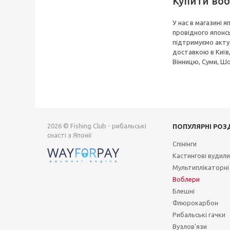
Купити воб
У нас в магазині 
провідного японсь
підтримуємо актуа
доставкою в Київ,
Вінницю, Суми, Шо
2026 © Fishing Club - рибальські
ПОПУЛЯРНІ РОЗ
снасті з Японії
Спінінги
Кастингові вудил
Мультиплікаторні
Воблери
Блешні
Флюрокарбон
Рибальські гачки
Вузлов'язи