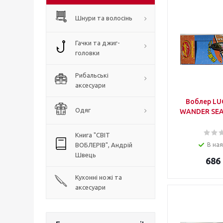
Шнури та волосінь
Гачки та джиг-
головки
Рибальські
аксесуари
Воблер LU
Одяг
WANDER SEA
Книга "СВІТ
ВОБЛЕРІВ", Андрій
В ная
Швець
686
Кухонні ножі та
аксесуари