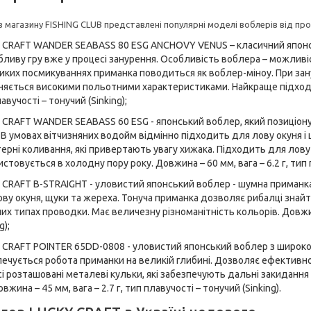
в магазину FISHING CLUB представлені популярні моделі воблерів від пр
 CRAFT WANDER SEABASS 80 ESG ANCHOVY VENUS – класичний японсь
бливу гру вже у процесі занурення. Особливість воблера – можливі
иких посмикуваннях приманка поводиться як воблер-міноу. При зан
няється високими польотними характеристиками. Найкраще підходить
авучості – тонучий (Sinking);
 CRAFT WANDER SEABASS 60 ESG - японський воблер, який позиціон
 В умовах вітчизняних водойм відмінно підходить для лову окуня і
ерні коливання, які привертають увагу хижака. Підходить для лову
стовується в холодну пору року. Довжина – 60 мм, вага – 6.2 г, тип п
 CRAFT B-STRAIGHT - уловистий японський воблер - шумна приманк
ову окуня, щуки та жереха. Тонуча приманка дозволяє рибалці знай
них типах проводки. Має величезну різноманітність кольорів. Довжина
g);
 CRAFT POINTER 65DD-0808 - уловистий японський воблер з широкою 
ечується робота приманки на великій глибині. Дозволяє ефективно 
сі розташовані металеві кульки, які забезпечують дальні закиданн
овжина – 45 мм, вага – 2.7 г, тип плавучості – тонучий (Sinking).