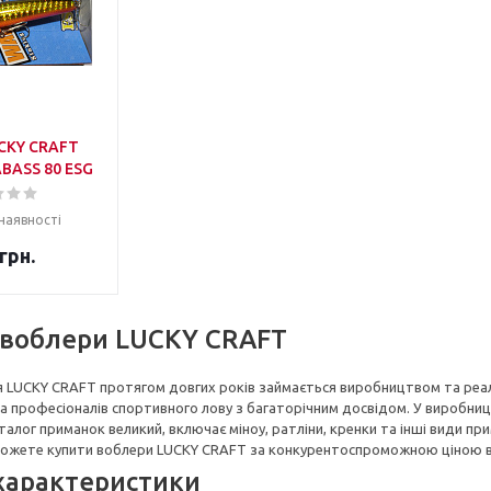
CKY CRAFT
BASS 80 ESG
наявності
грн.
 воблери LUCKY CRAFT
я LUCKY CRAFT протягом довгих років займається виробництвом та реалі
а професіоналів спортивного лову з багаторічним досвідом. У виробниц
аталог приманок великий, включає міноу, ратліни, кренки та інші види п
можете купити воблери LUCKY CRAFT за конкурентоспроможною ціною в 
 характеристики