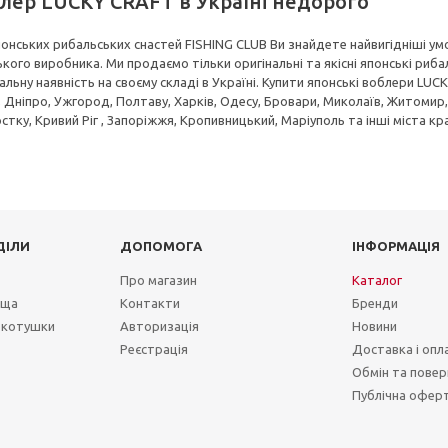
лер LUCKY CRAFT в Україні недорого
японських рибальських снастей FISHING CLUB Ви знайдете найвигідніші ум
кого виробника. Ми продаємо тільки оригінальні та якісні японські риба
льну наявність на своєму складі в Україні. Купити японські воблери LU
 Дніпро, Ужгород, Полтаву, Харків, Одесу, Бровари, Миколаїв, Житомир, Х
стку, Кривий Ріг , Запоріжжя, Кропивницький, Маріуполь та інші міста кра
ДІЛИ
ДОПОМОГА
ІНФОРМАЦІЯ
Про магазин
Каталог
ища
Контакти
Бренди
 котушки
Авторизація
Новини
Реєстрація
Доставка і опл
Обмін та повер
Публічна офер