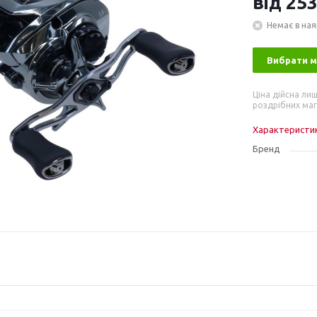
від
253
Немає в ная
Вибрати 
Ціна дійсна лиш
роздрібних маг
Характеристи
Бренд