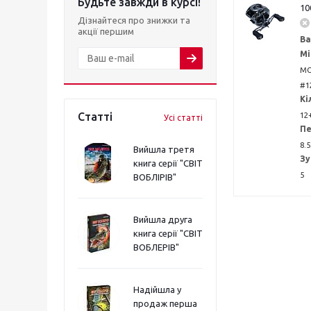
Будьте завжди в курсі!
10
Дізнайтеся про знижки та
акції першим
Ва
Мі
MO
#1
Кі
Статті
12
Усі статті
Пе
8.5
Вийшла третя
Зу
книга серії "СВІТ
5
ВОБЛІРІВ"
Вийшла друга
книга серії "СВІТ
ВОБЛЕРІВ"
Надійшла у
продаж перша