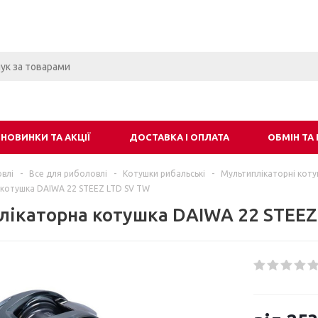
НОВИНКИ ТА АКЦІЇ
ДОСТАВКА І ОПЛАТА
ОБМІН ТА
влі
-
Все для риболовлі
-
Котушки рибальські
-
Мультиплікаторні кот
 котушка DAIWA 22 STEEZ LTD SV TW
лікаторна котушка DAIWA 22 STEEZ