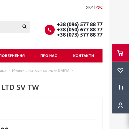
УКР
|
РУС
+38 (096) 577 88 77
+38 (050) 677 88 77
+38 (073) 577 88 77
 ПОВЕРНЕННЯ
ПРО НАС
КОНТАКТИ
ушки
-
Мультиплікаторні котушки DAIWA
-
 LTD SV TW