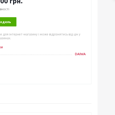
00 грн.
вності
модель
е для інтернет-магазину і може відрізнятись від цін у
азинах.
ки
DAIWA