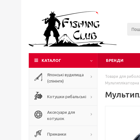
КАТАЛОГ
БРЕНДИ
Японські вудилища
Товари для риболо
(спінінги)
Мультиплікаторна
Мультип
Котушки рибальські
Аксесуари для
котушок
Приманки