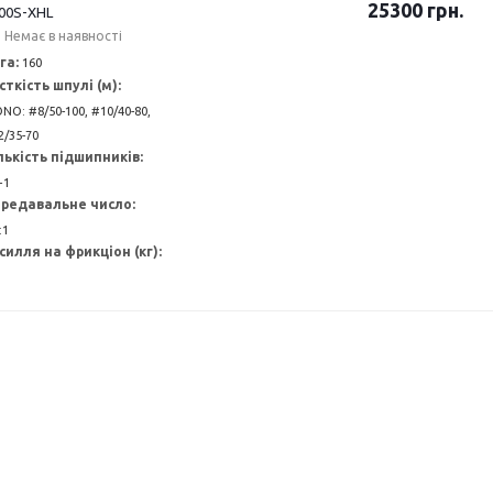
25300
грн.
00S-XHL
Немає в наявності
га:
160
сткість шпулі (м):
NO: #8/50-100, #10/40-80,
2/35-70
лькість підшипників:
+1
редавальне число:
:1
силля на фрикціон (кг):