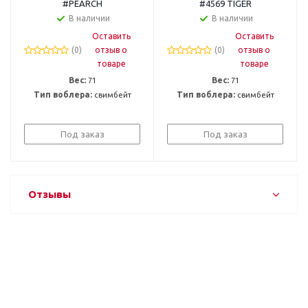
#PEARCH
#4569 TIGER
В наличии
В наличии
Оставить
Оставить
(0)
отзыв о
(0)
отзыв о
товаре
товаре
Вес:
71
Вес:
71
Тип воблера:
свимбейт
Тип воблера:
свимбейт
Под заказ
Под заказ
Отзывы