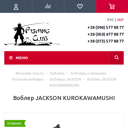
РУС
|
УКР
+38 (096) 577 88 77
+38 (050) 677 88 77
+38 (073) 577 88 77
МЕНЮ
Японские снасти
-
Рыбалка
-
Воблеры и приманки
-
Японские воблеры
-
Воблеры JACKSON
-
Воблер JACKSON
KUROKAWAMUSHI
Воблер JACKSON KUROKAWAMUSHI
Новинки