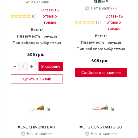
SHRIMP
В наличии
Нет в наличии
Оставить
(0)
отзыв о
Оставить
товаре
(0)
отзыв о
товаре
Вес:
12
Вес:
12
Плавучесть:
тонущий
Плавучесть:
тонущий
Тип воблера:
виб/раттлин
Тип воблера:
виб/раттлин
506
грн.
506
грн.
В корзину
Сообщить о наличии
Купить в 1 клик
#CNE CHINUNO BAIT
#CTG CONSTANTUIGO
Нет в наличии
Нет в наличии