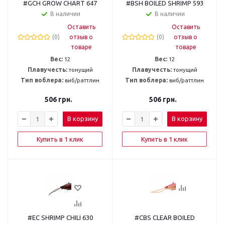
#GCH GROW CHART 647
#BSH BOILED SHRIMP 593
В наличии
В наличии
Оставить
Оставить
(0)
отзыв о
(0)
отзыв о
товаре
товаре
Вес:
12
Вес:
12
Плавучесть:
тонущий
Плавучесть:
тонущий
Тип воблера:
виб/раттлин
Тип воблера:
виб/раттлин
506
грн.
506
грн.
В корзину
В корзину
Купить в 1 клик
Купить в 1 клик
#EC SHRIMP CHILI 630
#CBS CLEAR BOILED