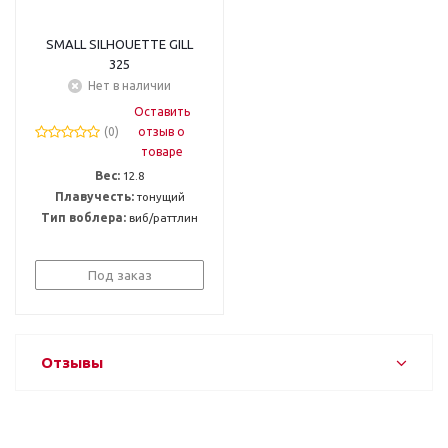
SMALL SILHOUETTE GILL
325
Нет в наличии
Оставить
(0)
отзыв о
товаре
Вес:
12.8
Плавучесть:
тонущий
Тип воблера:
виб/раттлин
Под заказ
Отзывы