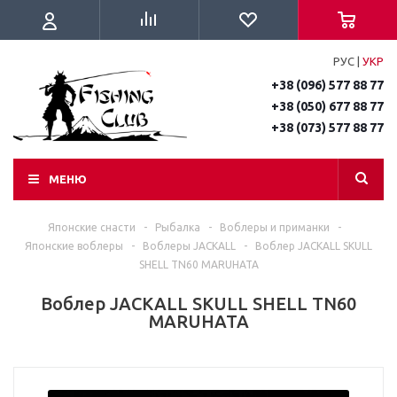
РУС
|
УКР
+38 (096) 577 88 77
+38 (050) 677 88 77
+38 (073) 577 88 77
МЕНЮ
Японские снасти
-
Рыбалка
-
Воблеры и приманки
-
Японские воблеры
-
Воблеры JACKALL
-
Воблер JACKALL SKULL
SHELL TN60 MARUHATA
Воблер JACKALL SKULL SHELL TN60
MARUHATA