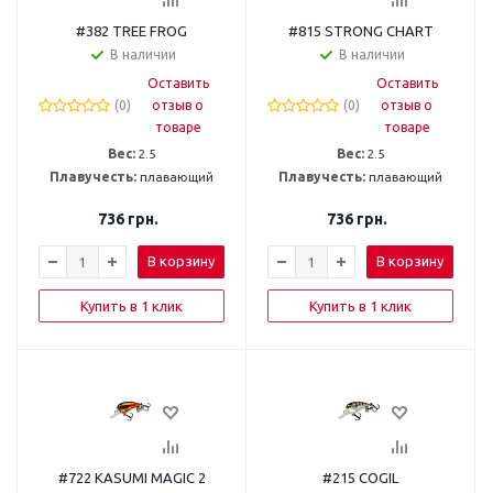
#382 TREE FROG
#815 STRONG CHART
В наличии
В наличии
Оставить
Оставить
(0)
отзыв о
(0)
отзыв о
товаре
товаре
Вес:
2.5
Вес:
2.5
Плавучесть:
плавающий
Плавучесть:
плавающий
736
грн.
736
грн.
В корзину
В корзину
Купить в 1 клик
Купить в 1 клик
#722 KASUMI MAGIC 2
#215 COGIL