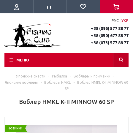
РУС
|
УКР
+38 (096) 577 88 77
+38 (050) 677 88 77
+38 (073) 577 88 77
МЕНЮ
Японские снасти
-
Рыбалка
-
Воблеры и приманки
-
Японские воблеры
-
Воблеры HMKL
-
Воблер HMKL K-II MINNOW 60
SP
Воблер HMKL K-II MINNOW 60 SP
Новинки