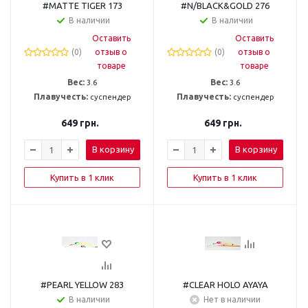
#MATTE TIGER 173
#N/BLACK&GOLD 276
В наличии
В наличии
Оставить
Оставить
(0)
отзыв о
(0)
отзыв о
товаре
товаре
Вес:
3.6
Вес:
3.6
Плавучесть:
суспендер
Плавучесть:
суспендер
649
грн.
649
грн.
В корзину
В корзину
Купить в 1 клик
Купить в 1 клик
#PEARL YELLOW 283
#CLEAR HOLO AYAYA
В наличии
Нет в наличии