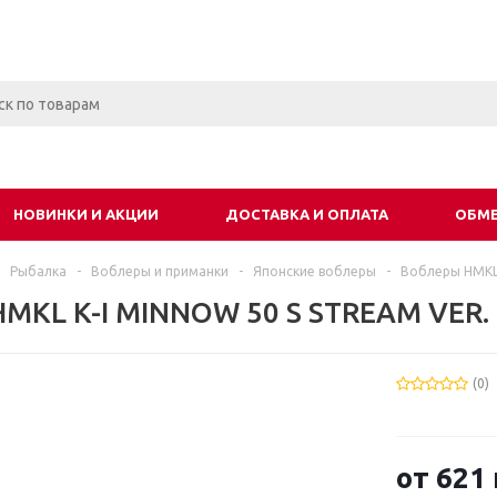
НОВИНКИ И АКЦИИ
ДОСТАВКА И ОПЛАТА
ОБМЕ
Рыбалка
-
Воблеры и приманки
-
Японские воблеры
-
Воблеры HMK
HMKL K-I MINNOW 50 S STREAM VER.
(0)
от
621 