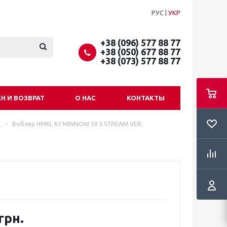
РУС
|
УКР
+38 (096) 577 88 77
+38 (050) 677 88 77
+38 (073) 577 88 77
Н И ВОЗВРАТ
О НАС
КОНТАКТЫ
L
-
Воблер HMKL K-I MINNOW 50 S STREAM VER.
грн.