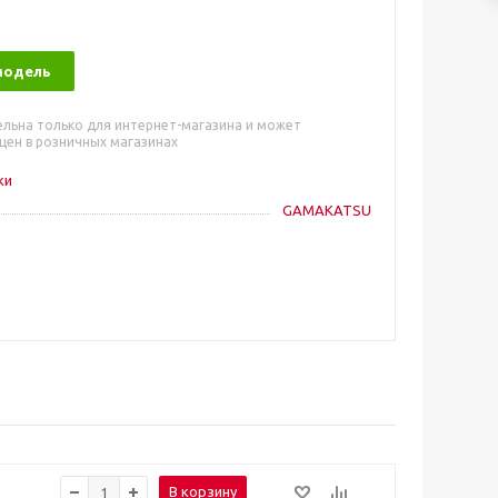
модель
ельна только для интернет-магазина и может
цен в розничных магазинах
ки
GAMAKATSU
В корзину