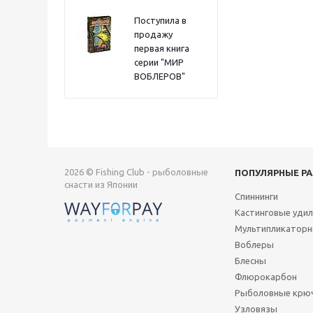
Поступила в
продажу
первая книга
серии "МИР
ВОБЛЕРОВ"
2026 © Fishing Club - рыболовные
ПОПУЛЯРНЫЕ Р
снасти из Японии
Спиннинги
Кастинговые уди
Мультипликаторн
Воблеры
Блесны
Флюрокарбон
Рыболовные крю
Узловязы