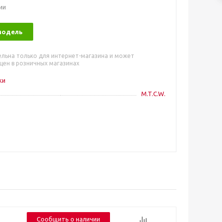
ии
модель
ельна только для интернет-магазина и может
цен в розничных магазинах
ки
M.T.C.W.
Сообщить о наличии