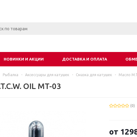
НОВИНКИ И АКЦИИ
ДОСТАВКА И ОПЛАТА
ОБМЕ
Рыбалка
-
Аксессуары для катушек
-
Смазка для катушек
-
Масло M.T
T.C.W. OIL MT-03
(0)
от
1298