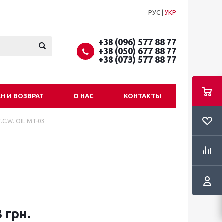
РУС
|
УКР
+38 (096) 577 88 77
+38 (050) 677 88 77
+38 (073) 577 88 77
Н И ВОЗВРАТ
О НАС
КОНТАКТЫ
.C.W. OIL MT-03
 грн.