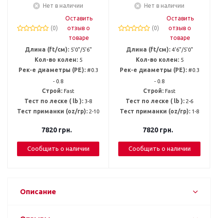
Нет в наличии
Нет в наличии
Оставить
Оставить
(0)
отзыв о
(0)
отзыв о
товаре
товаре
Длина (ft/см):
5'0"/5'6"
Длина (ft/см):
4'6"/5'0"
Кол-во колен:
5
Кол-во колен:
5
Рек-е диаметры (PE):
#0.3
Рек-е диаметры (PE):
#0.3
- 0.8
- 0.8
Строй:
Fast
Строй:
Fast
Тест по леске ( lb ):
3-8
Тест по леске ( lb ):
2-6
Тест приманки (oz/гр):
2-10
Тест приманки (oz/гр):
1-8
7820
грн.
7820
грн.
Сообщить о наличии
Сообщить о наличии
Описание