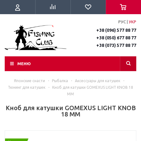
РУС
|
УКР
+38 (096) 577 88 77
+38 (050) 677 88 77
+38 (073) 577 88 77
МЕНЮ
Японские снасти
-
Рыбалка
-
Аксессуары для катушек
-
Тюнинг для катушек
-
Кноб для катушки GOMEXUS LIGHT KNOB 18
MM
Кноб для катушки GOMEXUS LIGHT KNOB
18 MM