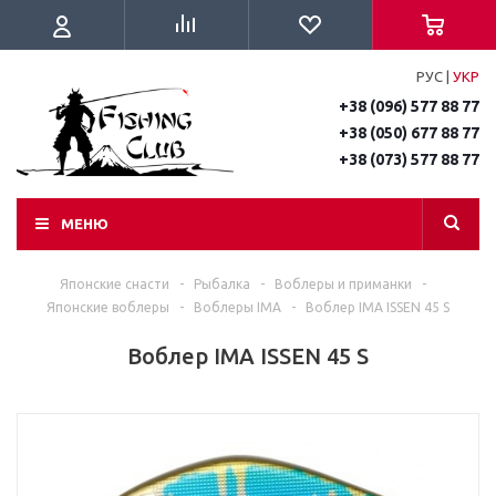
РУС
|
УКР
+38 (096) 577 88 77
+38 (050) 677 88 77
+38 (073) 577 88 77
МЕНЮ
Японские снасти
-
Рыбалка
-
Воблеры и приманки
-
Японские воблеры
-
Воблеры IMA
-
Воблер IMA ISSEN 45 S
Воблер IMA ISSEN 45 S