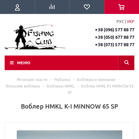
РУС
|
УКР
+38 (096) 577 88 77
+38 (050) 677 88 77
+38 (073) 577 88 77
МЕНЮ
Японские снасти
-
Рыбалка
-
Воблеры и приманки
-
Японские воблеры
-
Воблеры HMKL
-
Воблер HMKL K-I MINNOW 65
SP
Воблер HMKL K-I MINNOW 65 SP