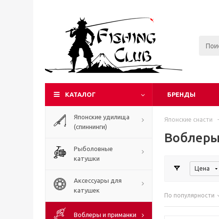
КАТАЛОГ
БРЕНДЫ
Японские удилища
Японские снасти
-
(спиннинги)
Воблеры
Рыболовные
катушки
Цена
Аксессуары для
катушек
По популярности
Воблеры и приманки