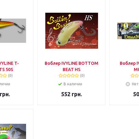
VYLINE T-
Воблер IVYLINE BOTTOM
Воблер I
TS 50S
BEAT HS
M
(0)
(0)
личии
В наличии
Нет
грн.
552
грн.
5