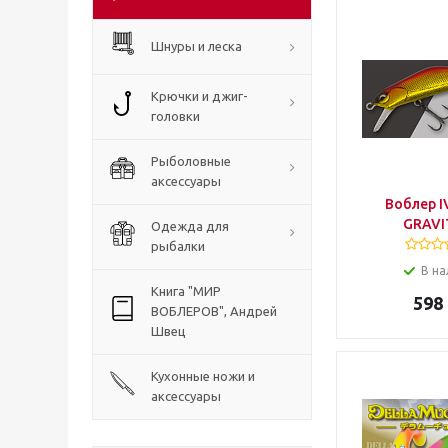
Шнуры и леска
Крючки и джиг-
головки
Рыболовные
аксессуары
Воблер I
GRAVI
Одежда для
рыбалки
В на
Книга "МИР
598
ВОБЛЕРОВ", Андрей
Швец
Кухонные ножи и
аксессуары