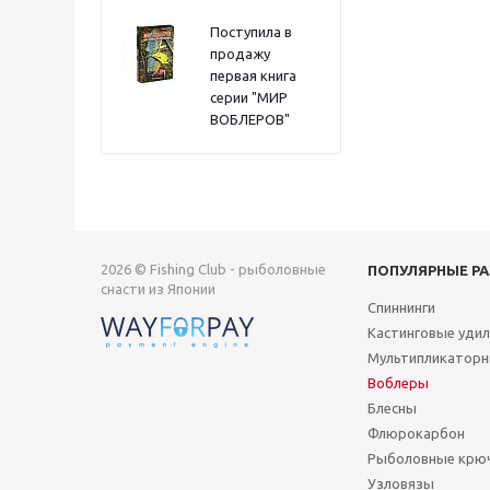
Поступила в
продажу
первая книга
серии "МИР
ВОБЛЕРОВ"
2026 © Fishing Club - рыболовные
ПОПУЛЯРНЫЕ Р
снасти из Японии
Спиннинги
Кастинговые уди
Мультипликаторн
Воблеры
Блесны
Флюрокарбон
Рыболовные крю
Узловязы