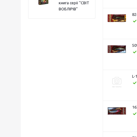
книга серії "СВІТ
ВОБЛІРІВ"
82
50
L-
16