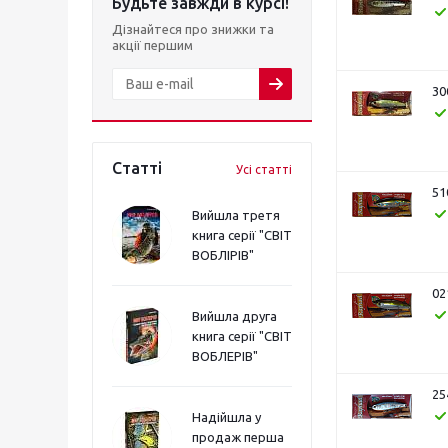
Будьте завжди в курсі!
Дізнайтеся про знижки та
акції першим
30
Статті
Усі статті
51
Вийшла третя
книга серії "СВІТ
ВОБЛІРІВ"
02
Вийшла друга
книга серії "СВІТ
ВОБЛЕРІВ"
25
Надійшла у
продаж перша