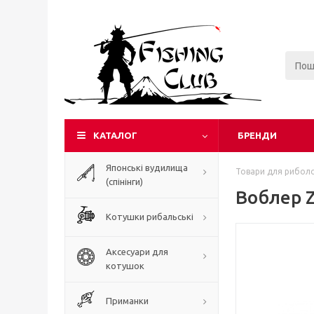
КАТАЛОГ
БРЕНДИ
Японські вудилища
Товари для риболо
(спінінги)
Воблер Z
Котушки рибальські
Аксесуари для
котушок
Приманки