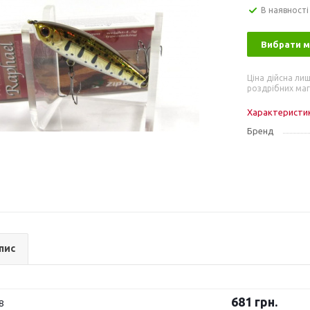
В наявності
Вибрати 
Ціна дійсна лиш
роздрібних маг
Характеристи
Бренд
пис
681
грн.
8