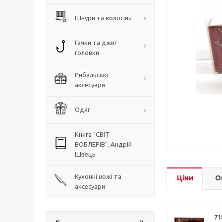
Шнури та волосінь
Гачки та джиг-
головки
Рибальські
аксесуари
Одяг
Книга "СВІТ
ВОБЛЕРІВ", Андрій
Швець
Кухонні ножі та
Ціни
О
аксесуари
71