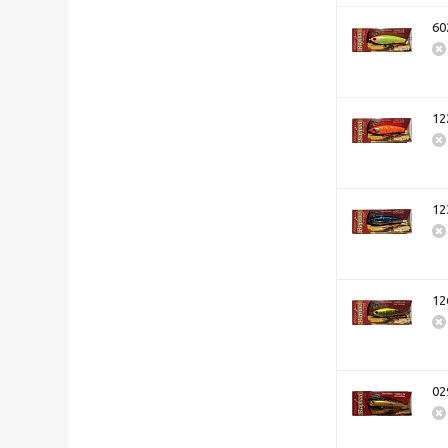
60
12
12
12
02