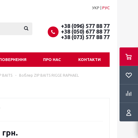
УКР
|
РУС
+38 (096) 577 88 77
+38 (050) 677 88 77
+38 (073) 577 88 77
 ПОВЕРНЕННЯ
ПРО НАС
КОНТАКТИ
P BAITS
-
Воблер ZIP BAITS RIGGE RAPHAEL
 грн.