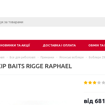
НОВИНКИ ТА АКЦІЇ
ДОСТАВКА І ОПЛАТА
ОБМІН ТА
влі
-
Все для риболовлі
-
Приманки
-
Японські воблери
-
Воблери ZI
IP BAITS RIGGE RAPHAEL
від
681