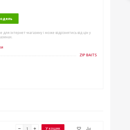
модель
е для інтернет-магазину і може відрізнятись від цін у
азинах.
ки
ZIP BAITS
У кошик