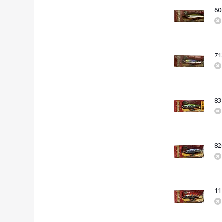
60
71
83
82
11