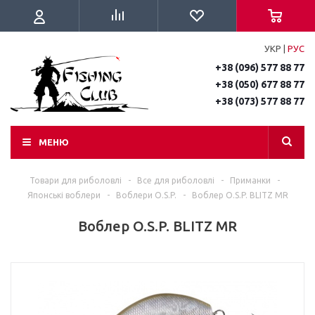
УКР
|
РУС
+38 (096) 577 88 77
+38 (050) 677 88 77
+38 (073) 577 88 77
МЕНЮ
Товари для риболовлі
-
Все для риболовлі
-
Приманки
-
Японські воблери
-
Воблери O.S.P.
-
Воблер O.S.P. BLITZ MR
Воблер O.S.P. BLITZ MR