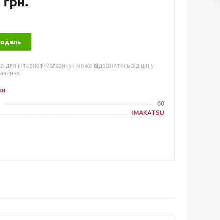
 грн.
модель
е для інтернет-магазину і може відрізнятись від цін у
азинах.
ки
60
IMAKATSU