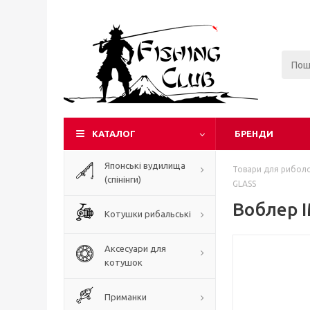
КАТАЛОГ
БРЕНДИ
Японські вудилища
Товари для риболо
(спінінги)
GLASS
Воблер 
Котушки рибальські
Аксесуари для
котушок
Приманки