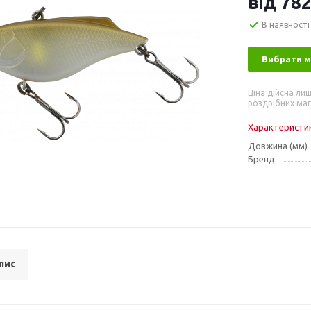
від
782
В наявності
Вибрати 
Ціна дійсна лиш
роздрібних маг
Характеристи
Довжина (мм)
Бренд
пис