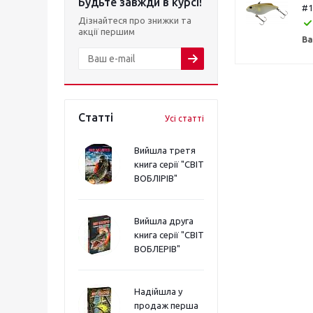
Будьте завжди в курсі!
#1
Дізнайтеся про знижки та
акції першим
Ва
Статті
Усі статті
Вийшла третя
книга серії "СВІТ
ВОБЛІРІВ"
Вийшла друга
книга серії "СВІТ
ВОБЛЕРІВ"
Надійшла у
продаж перша