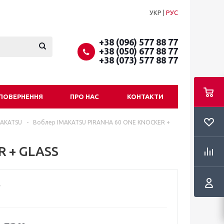
УКР
|
РУС
+38 (096) 577 88 77
+38 (050) 677 88 77
+38 (073) 577 88 77
 ПОВЕРНЕННЯ
ПРО НАС
КОНТАКТИ
MAKATSU
-
Воблер IMAKATSU PIRANHA 60 ONE KNOCKER +
 + GLASS