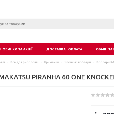
НОВИНКИ ТА АКЦІЇ
ДОСТАВКА І ОПЛАТА
ОБМІН ТА
влі
-
Все для риболовлі
-
Приманки
-
Японські воблери
-
Воблери I
IMAKATSU PIRANHA 60 ONE KNOCKER