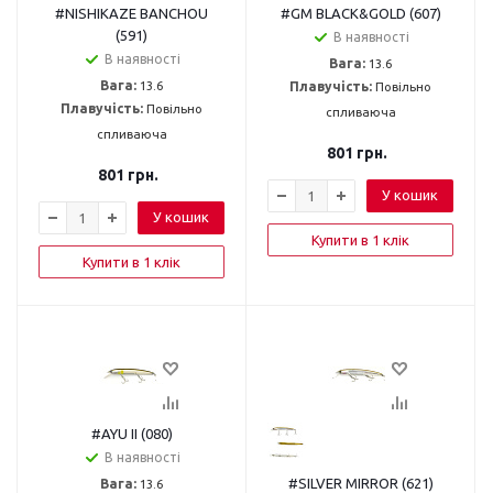
#NISHIKAZE BANCHOU
#GM BLACK&GOLD (607)
(591)
В наявності
В наявності
Вага:
13.6
Вага:
13.6
Плавучість:
Повільно
Плавучість:
Повільно
спливаюча
спливаюча
801
грн.
801
грн.
У кошик
У кошик
Купити в 1 клік
Купити в 1 клік
#AYU II (080)
В наявності
#SILVER MIRROR (621)
Вага:
13.6