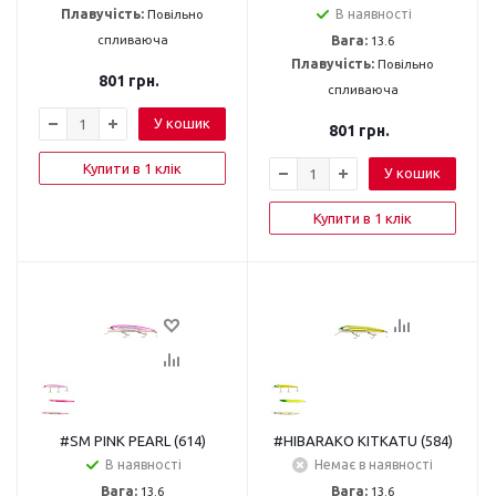
Плавучість:
Повільно
В наявності
спливаюча
Вага:
13.6
Плавучість:
Повільно
801
грн.
спливаюча
У кошик
801
грн.
Купити в 1 клік
У кошик
Купити в 1 клік
#SM PINK PEARL (614)
#HIBARAKO KITKATU (584)
В наявності
Немає в наявності
Вага:
13.6
Вага:
13.6