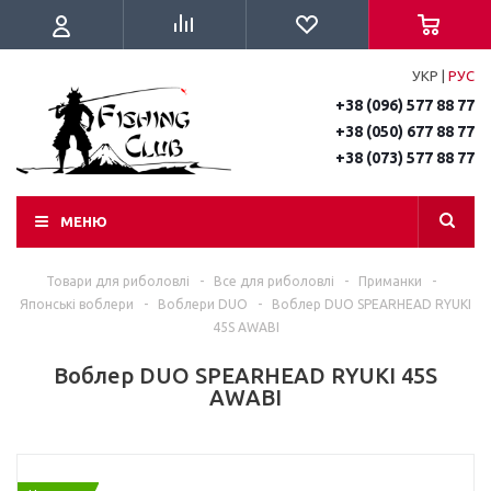
УКР
|
РУС
+38 (096) 577 88 77
+38 (050) 677 88 77
+38 (073) 577 88 77
МЕНЮ
Товари для риболовлі
-
Все для риболовлі
-
Приманки
-
Японські воблери
-
Воблери DUO
-
Воблер DUO SPEARHEAD RYUKI
45S AWABI
Воблер DUO SPEARHEAD RYUKI 45S
AWABI