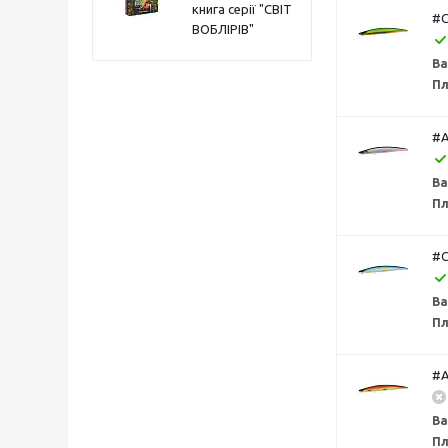
книга серії "СВІТ
#C
ВОБЛІРІВ"
Ва
Пл
#A
Ва
Пл
#C
Ва
Пл
#A
Ва
Пл