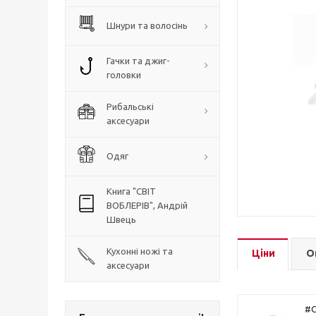
Шнури та волосінь
Гачки та джиг-
головки
Рибальські
аксесуари
Одяг
Книга "СВІТ
ВОБЛЕРІВ", Андрій
Швець
Кухонні ножі та
Ціни
О
аксесуари
#C