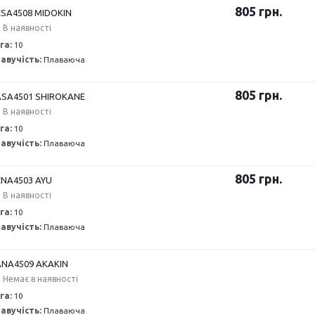
805
грн.
SA4508 MIDOKIN
В наявності
га:
10
авучість:
Плаваюча
805
грн.
SA4501 SHIROKANE
В наявності
га:
10
авучість:
Плаваюча
805
грн.
NA4503 AYU
В наявності
га:
10
авучість:
Плаваюча
NA4509 AKAKIN
Немає в наявності
га:
10
авучість:
Плаваюча