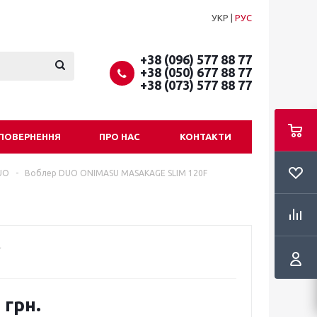
УКР
|
РУС
+38 (096) 577 88 77
+38 (050) 677 88 77
+38 (073) 577 88 77
 ПОВЕРНЕННЯ
ПРО НАС
КОНТАКТИ
UO
-
Воблер DUO ONIMASU MASAKAGE SLIM 120F
 грн.