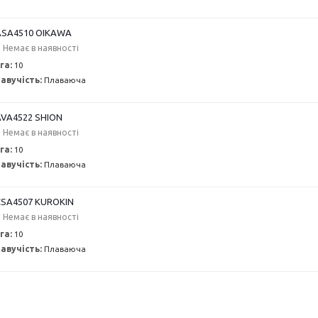
SA4510 OIKAWA
Немає в наявності
га:
10
авучість:
Плаваюча
VA4522 SHION
Немає в наявності
га:
10
авучість:
Плаваюча
SA4507 KUROKIN
Немає в наявності
га:
10
авучість:
Плаваюча