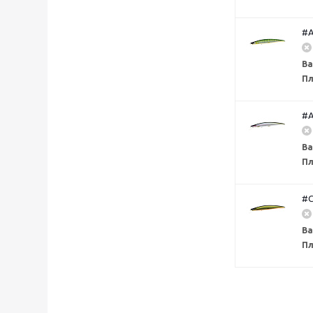
#A
Ва
Пл
#A
Ва
Пл
#C
Ва
Пл