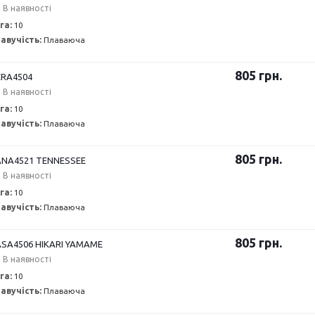
В наявності
га:
10
авучість:
Плаваюча
805
грн.
RA4504
В наявності
га:
10
авучість:
Плаваюча
805
грн.
NA4521 TENNESSEE
В наявності
га:
10
авучість:
Плаваюча
805
грн.
SA4506 HIKARI YAMAME
В наявності
га:
10
авучість:
Плаваюча