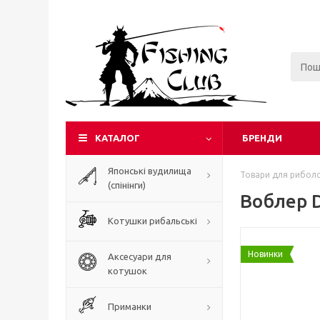
КАТАЛОГ
БРЕНДИ
Японські вудилища
Товари для риболо
(спінінги)
Воблер 
Котушки рибальські
Новинки
Аксесуари для
котушок
Приманки