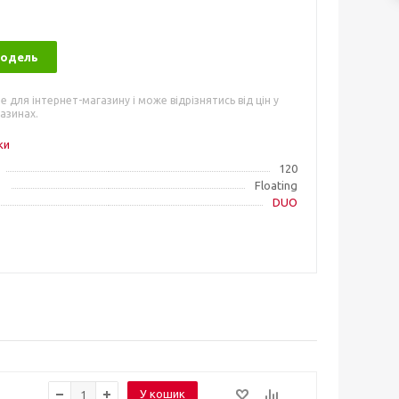
модель
е для інтернет-магазину і може відрізнятись від цін у
азинах.
ки
120
Floating
DUO
У кошик