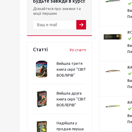
Будьте завжди в курсі!
Дізнайтеся про знижки та
Ва
акції першим
Пл
#C
Ва
Статті
Усі статті
Пл
Вийшла третя
#A
книга серії "СВІТ
ВОБЛІРІВ"
Ва
Пл
Вийшла друга
книга серії "СВІТ
#A
ВОБЛЕРІВ"
Ва
Пл
Надійшла у
продаж перша