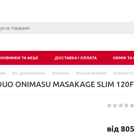
НОВИНКИ ТА АКЦІЇ
ДОСТАВКА І ОПЛАТА
ОБМІН ТА
влі
-
Все для риболовлі
-
Приманки
-
Японські воблери
-
Воблери D
DUO ONIMASU MASAKAGE SLIM 120F
від
805