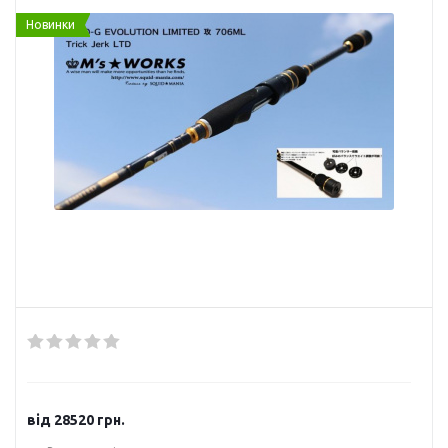
Новинки
від
28520 грн.