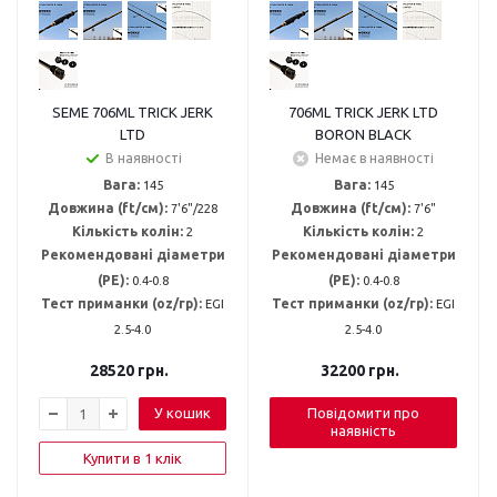
SEME 706ML TRICK JERK
706ML TRICK JERK LTD
LTD
BORON BLACK
В наявності
Немає в наявності
Вага:
145
Вага:
145
Довжина (ft/см):
7'6"/228
Довжина (ft/см):
7'6"
Кількість колін:
2
Кількість колін:
2
Рекомендовані діаметри
Рекомендовані діаметри
(PE):
0.4-0.8
(PE):
0.4-0.8
Тест приманки (oz/гр):
EGI
Тест приманки (oz/гр):
EGI
2.5-4.0
2.5-4.0
28520
грн.
32200
грн.
У кошик
Повідомити про
наявність
Купити в 1 клік