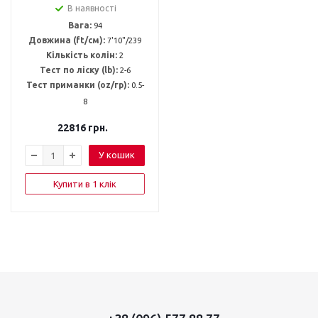
В наявності
Вага:
94
Довжина (ft/см):
7'10"/239
Кількість колін:
2
Тест по ліску (lb):
2-6
Тест приманки (oz/гр):
0.5-
8
22816
грн.
У кошик
Купити в 1 клік