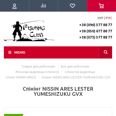
УКР
|
РУС
+38 (096) 577 88 77
+38 (050) 677 88 77
+38 (073) 577 88 77
МЕНЮ
Товари для риболовлі
-
Все для риболовлі
-
Японські вудилища (спінінги)
-
Спінінгові вудилища
-
Спінінг NISSIN (ARES)
-
Спінінг NISSIN ARES LESTER YUMESHIZUKU GVX
Спінінг NISSIN ARES LESTER
YUMESHIZUKU GVX