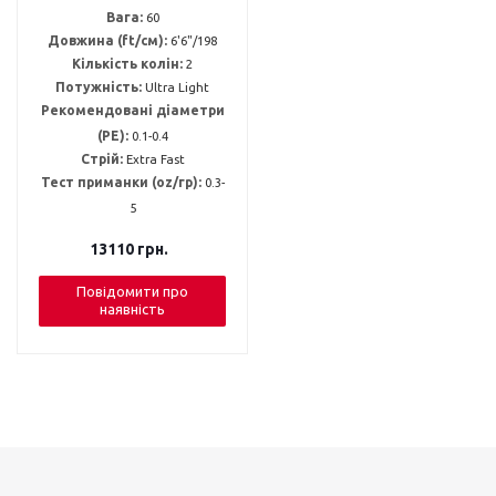
Вага:
60
Довжина (ft/см):
6'6"/198
Кількість колін:
2
Потужність:
Ultra Light
Рекомендовані діаметри
(PE):
0.1-0.4
Стрій:
Extra Fast
Тест приманки (oz/гр):
0.3-
5
13110
грн.
Повідомити про
наявність