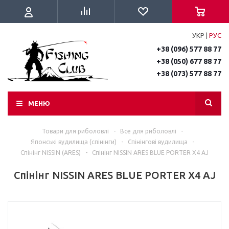
УКР
|
РУС
+38 (096) 577 88 77
+38 (050) 677 88 77
+38 (073) 577 88 77
МЕНЮ
Товари для риболовлі
-
Все для риболовлі
-
Японські вудилища (спінінги)
-
Спінінгові вудилища
-
Спінінг NISSIN (ARES)
-
Спінінг NISSIN ARES BLUE PORTER X4 AJ
Спінінг NISSIN ARES BLUE PORTER X4 AJ