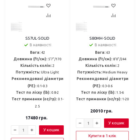
S57UL-SOLID
S80MH-SOLID
В наявності
В наявності
Вага:
42
Вага:
63
Довжина (ft/см):
5'7"/170
Довжина (ft/см):
8'0"/244
Кількість колін:
2
Кількість колін:
2
Потужність:
Ultra Light
Потужність:
Medium Heavy
Рекомендовані діаметри
Рекомендовані діаметри
(PE):
0.1-0.3
(PE):
0.3-0.6
Тест по ліску (lb):
0.8-2
Тест по ліску (lb):
1.5-6
Тест приманки (oz/гр):
0.1-
Тест приманки (oz/гр):
1-20
2.5
20010
грн.
17480
грн.
У кошик
У кошик
Купити в 1 клік