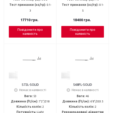
Тест приманки (oz/гр):
0.1-
Тест приманки (oz/гр):
0.1-
3
5
17710
грн.
18400
грн.
Повідомити про
Повідомити про
наявність
наявність
S72L-SOLID
S68FL-SOLID
Немає в наявності
Немає в наявності
Вага:
53
Вага:
46
Довжина (ft/см):
7'2"/218
Довжина (ft/см):
6'8"/203.5
Кількість колін:
2
Кількість колін:
2
Потужність:
Light
Рекомендовані діаметри