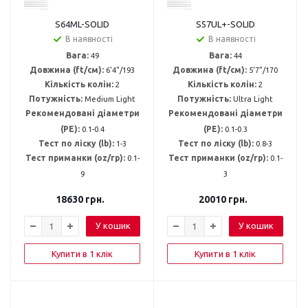
S64ML-SOLID
S57UL+-SOLID
В наявності
В наявності
Вага:
49
Вага:
44
Довжина (ft/см):
6'4"/193
Довжина (ft/см):
5'7"/170
Кількість колін:
2
Кількість колін:
2
Потужність:
Medium Light
Потужність:
Ultra Light
Рекомендовані діаметри
Рекомендовані діаметри
(PE):
0.1-0.4
(PE):
0.1-0.3
Тест по ліску (lb):
1-3
Тест по ліску (lb):
0.8-3
Тест приманки (oz/гр):
0.1-
Тест приманки (oz/гр):
0.1-
9
3
18630
грн.
20010
грн.
У кошик
У кошик
Купити в 1 клік
Купити в 1 клік