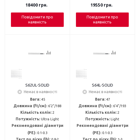
18400
грн.
19550
грн.
Повідомити про
Повідомити про
наявність
наявність
S62UL-SOLID
S64L-SOLID
Немає в наявності
Немає в наявності
Вага:
45
Вага:
47
Довжина (ft/см):
6'2"/188
Довжина (ft/см):
6'4"/193
Кількість колін:
2
Кількість колін:
2
Потужність:
Ultra Light
Потужність:
Light
Рекомендовані діаметри
Рекомендовані діаметри
(PE):
0.1-0.3
(PE):
0.1-0.3
Тест по ліску (lb):
0.8-2
Тест по ліску (lb):
1-3