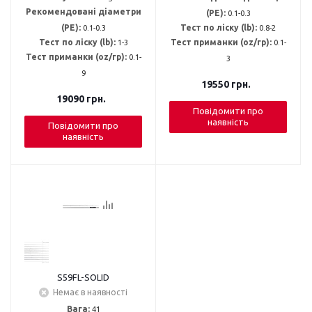
Рекомендовані діаметри
(PE):
0.1-0.3
(PE):
0.1-0.3
Тест по ліску (lb):
0.8-2
Тест по ліску (lb):
1-3
Тест приманки (oz/гр):
0.1-
Тест приманки (oz/гр):
0.1-
3
9
19550
грн.
19090
грн.
Повідомити про
наявність
Повідомити про
наявність
S59FL-SOLID
Немає в наявності
Вага:
41