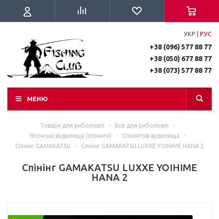
УКР
|
РУС
+38 (096) 577 88 77
+38 (050) 677 88 77
+38 (073) 577 88 77
МЕНЮ
Товари для риболовлі
-
Все для риболовлі
-
Японські вудилища (спінінги)
-
Спінінгові вудилища
-
Спінінг GAMAKATSU
-
Спінінг GAMAKATSU LUXXE YOIHIME HANA 2
Спінінг GAMAKATSU LUXXE YOIHIME
HANA 2