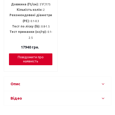
Довжина (ft/см):
5'9"/175
Кількість колін:
2
Рекомендовані діаметри
(PE):
0.1-0.3
Тест по ліску (lb):
0.8-1.5
Тест приманки (oz/гр):
0.1-
2.5
17940
грн.
Повідомити про
наявність
Опис
Відео