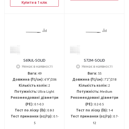
Купити в 1 клік
S69UL-SOLID
S72M-SOLID
Немає в наявності
Немає в наявності
Вага:
49
Вага:
55
Довжина (ft/см):
6'9"/206
Довжина (ft/см):
7'2"/218
Кількість колін:
2
Кількість колін:
2
Потужність:
Ultra Light
Потужність:
Medium
Рекомендовані діаметри
Рекомендовані діаметри
(PE):
0.1-0.3
(PE):
0.2-0.5
Тест по ліску (lb):
0.8-3
Тест по ліску (lb):
1-4
Тест приманки (oz/гр):
0.1-
Тест приманки (oz/гр):
0.7-
5
12