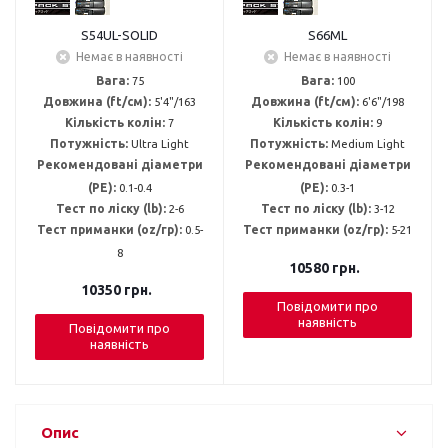
S54UL-SOLID
S66ML
Немає в наявності
Немає в наявності
Вага:
75
Вага:
100
Довжина (ft/см):
5'4"/163
Довжина (ft/см):
6'6"/198
Кількість колін:
7
Кількість колін:
9
Потужність:
Ultra Light
Потужність:
Medium Light
Рекомендовані діаметри
Рекомендовані діаметри
(PE):
0.1-0.4
(PE):
0.3-1
Тест по ліску (lb):
2-6
Тест по ліску (lb):
3-12
Тест приманки (oz/гр):
0.5-
Тест приманки (oz/гр):
5-21
8
10580
грн.
10350
грн.
Повідомити про
наявність
Повідомити про
наявність
Опис