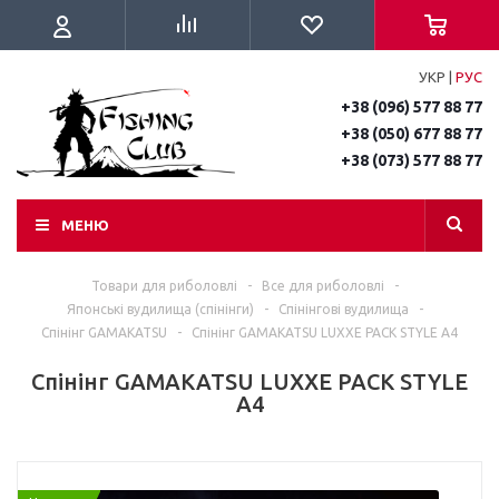
УКР
|
РУС
+38 (096) 577 88 77
+38 (050) 677 88 77
+38 (073) 577 88 77
МЕНЮ
Товари для риболовлі
-
Все для риболовлі
-
Японські вудилища (спінінги)
-
Спінінгові вудилища
-
Спінінг GAMAKATSU
-
Спінінг GAMAKATSU LUXXE PACK STYLE A4
Спінінг GAMAKATSU LUXXE PACK STYLE
A4