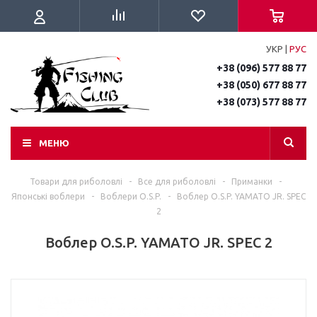
УКР
|
РУС
+38 (096) 577 88 77
+38 (050) 677 88 77
+38 (073) 577 88 77
МЕНЮ
Товари для риболовлі
-
Все для риболовлі
-
Приманки
-
Японські воблери
-
Воблери O.S.P.
-
Воблер O.S.P. YAMATO JR. SPEC
2
Воблер O.S.P. YAMATO JR. SPEC 2