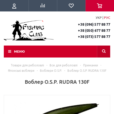
УКР
|
РУС
+38 (096) 577 88 77
+38 (050) 677 88 77
+38 (073) 577 88 77
МЕНЮ
Товари для риболовлі
-
Все для риболовлі
-
Приманки
-
Японські воблери
-
Воблери O.S.P.
-
Воблер O.S.P. RUDRA 130F
Воблер O.S.P. RUDRA 130F