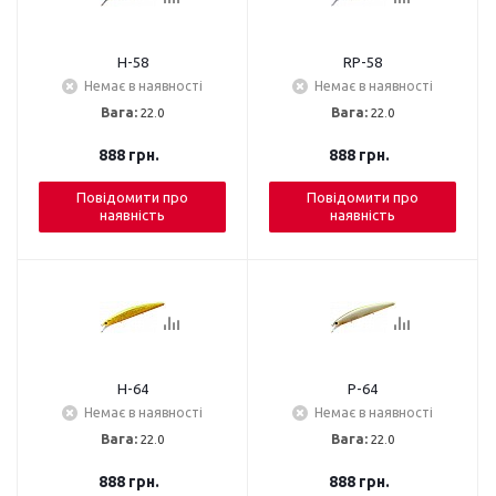
H-58
RP-58
Немає в наявності
Немає в наявності
Вага:
22.0
Вага:
22.0
888
грн.
888
грн.
Повідомити про
Повідомити про
наявність
наявність
H-64
P-64
Немає в наявності
Немає в наявності
Вага:
22.0
Вага:
22.0
888
грн.
888
грн.