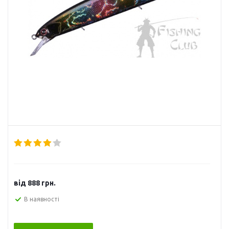
від
888 грн.
В наявності