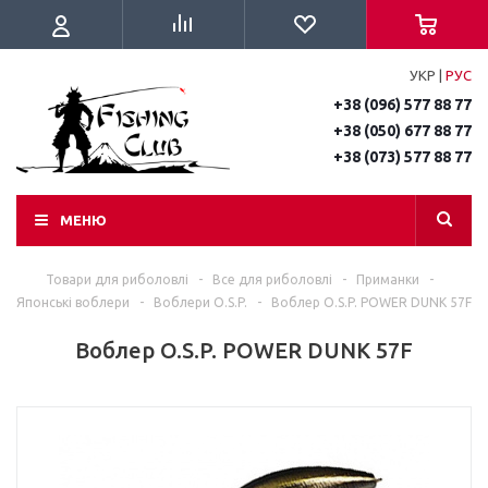
УКР
|
РУС
+38 (096) 577 88 77
+38 (050) 677 88 77
+38 (073) 577 88 77
МЕНЮ
Товари для риболовлі
-
Все для риболовлі
-
Приманки
-
Японські воблери
-
Воблери O.S.P.
-
Воблер O.S.P. POWER DUNK 57F
Воблер O.S.P. POWER DUNK 57F