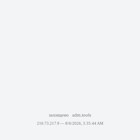
захищено
adm.tools
216.73.217.9 —
8/6/2026, 3:35:44 AM