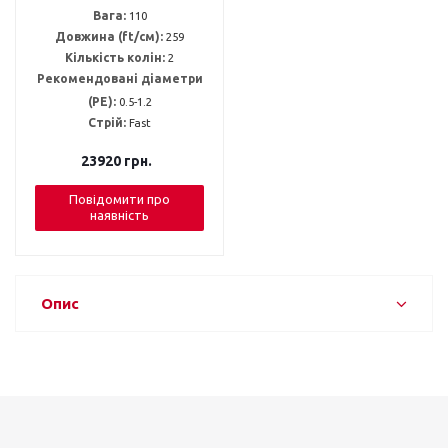
Вага:
110
Довжина (ft/см):
259
Кількість колін:
2
Рекомендовані діаметри
(PE):
0.5-1.2
Стрій:
Fast
23920
грн.
Повідомити про
наявність
Опис