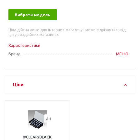
Вибрати модель
Ціна дійсна лише для інтернет-магазину і може відрізнятись від
цін у роздрібних магазинах.
Характеристики
Бренд
MEIHO
Ціни
#CLEAR/BLACK