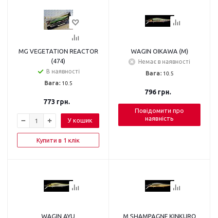
MG VEGETATION REACTOR
WAGIN OIKAWA (M)
(474)
Немає в наявності
В наявності
Вага:
10.5
Вага:
10.5
796
грн.
773
грн.
Повідомити про
наявність
У кошик
Купити в 1 клік
WAGIN AYU
M SHAMPAGNE KINKURO