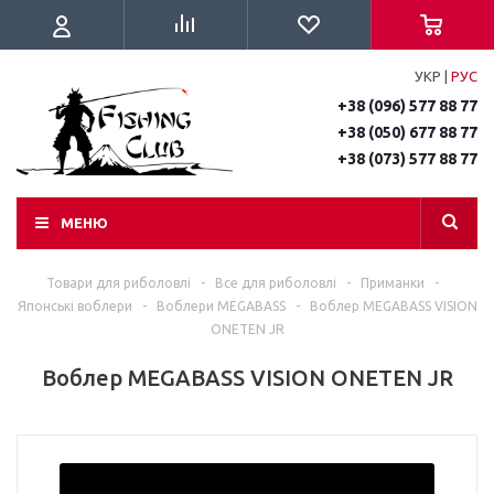
УКР
|
РУС
+38 (096) 577 88 77
+38 (050) 677 88 77
+38 (073) 577 88 77
МЕНЮ
Товари для риболовлі
-
Все для риболовлі
-
Приманки
-
Японські воблери
-
Воблери MEGABASS
-
Воблер MEGABASS VISION
ONETEN JR
Воблер MEGABASS VISION ONETEN JR