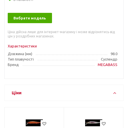
Вибрати модель
Ціна дійсна лише для інтернет-магазину і може відрізнятись від
цін у роздрібних магазинах.
Характеристики
Довжина (мм)
98.0
Тип плавучості
Суспендр
Бренд
MEGABASS
Ціни