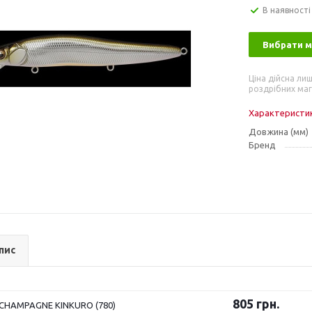
В наявності
Вибрати 
Ціна дійсна лиш
роздрібних маг
Характеристи
Довжина (мм)
Бренд
пис
805
грн.
CHAMPAGNE KINKURO (780)