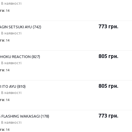
В наявності
га:
14
773
грн.
GIN SETSUKI AYU (742)
В наявності
га:
14
805
грн.
HOKU REACTION (827)
В наявності
га:
14
805
грн.
 ITO AYU (810)
В наявності
га:
14
773
грн.
 FLASHING WAKASAGI (178)
В наявності
га:
14