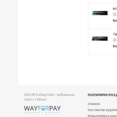
M 
Ва
TA
Ва
2026 © Fishing Club - рибальські
ПОПУЛЯРНІ РОЗ
снасті з Японії
Спінінги
Кастингові вудил
Мультиплікаторні