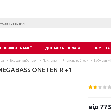
НОВИНКИ ТА АКЦІЇ
ДОСТАВКА І ОПЛАТА
ОБМІН ТА
влі
-
Все для риболовлі
-
Приманки
-
Японські воблери
-
Воблери M
MEGABASS ONETEN R +1
від
773