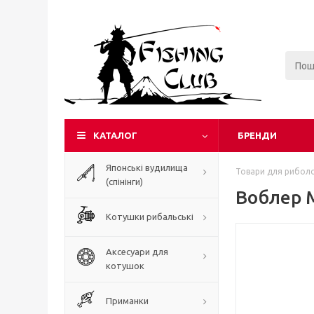
КАТАЛОГ
БРЕНДИ
Японські вудилища
Товари для риболо
(спінінги)
Воблер 
Котушки рибальські
Аксесуари для
котушок
Приманки