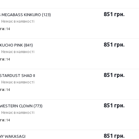
851
грн.
 MEGABASS KINKURO (123)
Немає в наявності
га:
14
851
грн.
KUCHO PINK (841)
Немає в наявності
га:
14
851
грн.
STARDUST SHAD II
Немає в наявності
га:
14
851
грн.
WESTERN CLOWN (773)
Немає в наявності
га:
14
851
грн.
NY WAKASAGI