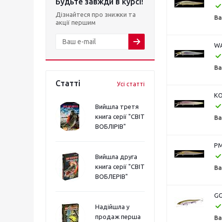
Будьте завжди в курсі!
Дізнайтеся про знижки та
Ва
акції першим
WA
Ва
Статті
Усі статті
KO
Вийшла третя
книга серії "СВІТ
Ва
ВОБЛІРІВ"
PM
Вийшла друга
книга серії "СВІТ
Ва
ВОБЛЕРІВ"
GG
Надійшла у
продаж перша
Ва