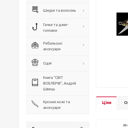
Шнури та волосінь
Гачки та джиг-
головки
Рибальські
аксесуари
Одяг
Книга "СВІТ
ВОБЛЕРІВ", Андрій
Швець
Кухонні ножі та
Ціни
О
аксесуари
M 