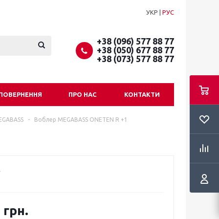
УКР
|
РУС
+38 (096) 577 88 77
+38 (050) 677 88 77
+38 (073) 577 88 77
 ПОВЕРНЕННЯ
ПРО НАС
КОНТАКТИ
EGABASS
-
Воблер MEGABASS ONETEN R +1
 грн.