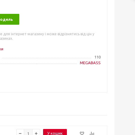
модель
е для інтернет-магазину і може відрізнятись від цін у
азинах.
ки
110
MEGABASS
У кошик