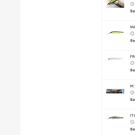
Ва
MA
Ва
FR
Ва
M 
Ва
IT
Ва