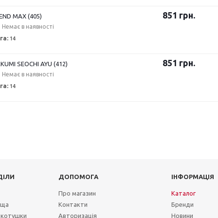
851
грн.
END MAX (405)
Немає в наявності
га:
14
851
грн.
KUMI SEOCHI AYU (412)
Немає в наявності
га:
14
ДІЛИ
ДОПОМОГА
ІНФОРМАЦІЯ
Про магазин
Каталог
ища
Контакти
Бренди
 котушки
Авторизація
Новини