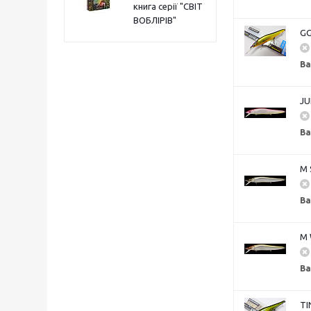
книга серії "СВІТ
ВОБЛІРІВ"
GG
Ва
JU
Ва
M 
Ва
M 
Ва
TI