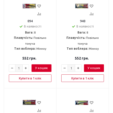
894
948
В наявності
В наявності
Вага:
8
Вага:
8
Плавучість:
Повільно
Плавучість:
Повільно
тонуча
тонуча
Тип воблера:
Мінноу
Тип воблера:
Мінноу
552
грн.
552
грн.
У кошик
У кошик
Купити в 1 клік
Купити в 1 клік