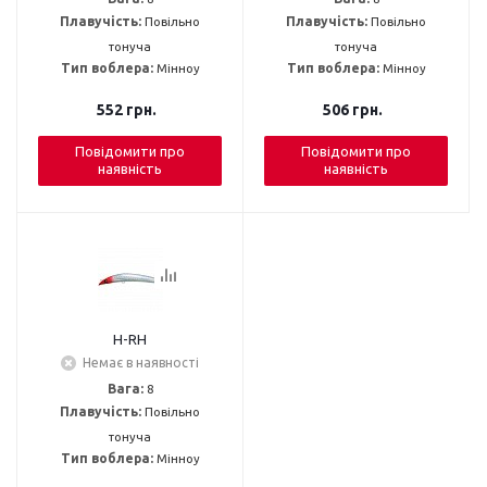
Плавучість:
Повільно
Плавучість:
Повільно
тонуча
тонуча
Тип воблера:
Мінноу
Тип воблера:
Мінноу
552
грн.
506
грн.
Повідомити про
Повідомити про
наявність
наявність
H-RH
Немає в наявності
Вага:
8
Плавучість:
Повільно
тонуча
Тип воблера:
Мінноу