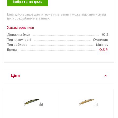
Вибрати модель
Ціна дійсна лише для інтернет-магазину і може відрізнятись від
цін у роздрібних магазинах.
Характеристики
Довжина (мм)
92,5
Тип плавучості
Суспендр
Тип воблера
Минноу
Бренд
O.S.P.
Ціни