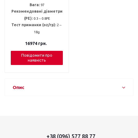
Вага:
97
Рекомендовані діаметри
(PE):
0.3～0.8PE
Тест приманки (oz/гр):
2～
18g
16974
грн.
Повідомити про
наявність
Опис
+38 (096) 577 88 77