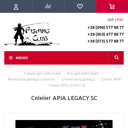
УКР
|
РУС
+38 (096) 577 88 77
+38 (050) 677 88 77
+38 (073) 577 88 77
МЕНЮ
Товари для риболовлі
-
Все для риболовлі
-
Японські вудилища (спінінги)
-
Спінінгові вудилища
-
Спінінг APIA
-
Спінінг APIA LEGACY SC
Спінінг APIA LEGACY SC