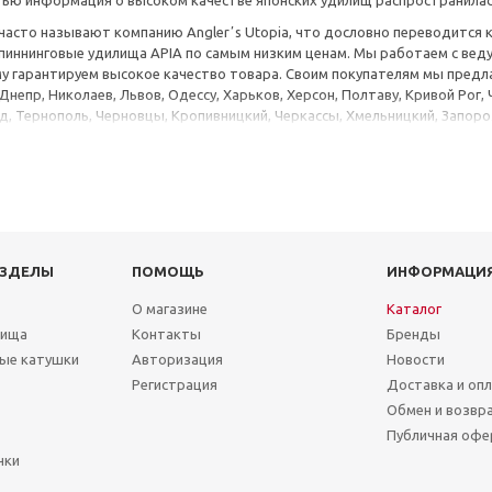
ью информация о высоком качестве японских удилищ распространилась
часто называют компанию Anglerʼs Utopia, что дословно переводится 
спиннинговые удилища APIA по самым низким ценам. Мы работаем с в
у гарантируем высокое качество товара. Своим покупателям мы предла
 Днепр, Николаев, Львов, Одессу, Харьков, Херсон, Полтаву, Кривой Рог,
, Тернополь, Черновцы, Кропивницкий, Черкассы, Хмельницкий, Запорож
АЗДЕЛЫ
ПОМОЩЬ
ИНФОРМАЦИ
О магазине
Каталог
лища
Контакты
Бренды
ые катушки
Авторизация
Новости
Регистрация
Доставка и оп
Обмен и возвр
Публичная офе
чки