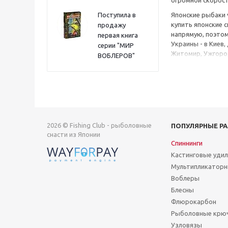
огромной скорост
Поступила в
Японские рыбаки 
купить японские 
продажу
напрямую, поэтом
первая книга
Украины - в Киев,
серии "МИР
Житомир, Ужгород
ВОБЛЕРОВ"
2026 © Fishing Club - рыболовные
ПОПУЛЯРНЫЕ Р
снасти из Японии
Спиннинги
Кастинговые уди
Мультипликаторн
Воблеры
Блесны
Флюрокарбон
Рыболовные крю
Узловязы