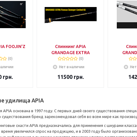
IA FOOJIN'Z
Спиннинг APIA
Спин
GRANDAGE EXTRA
GRAND
(0)
(0)
наличии
Нет в наличии
Нет
0
грн.
11500
грн.
14
ые удилища APIA
 APIA основана в 1997 году. С первых дней своего существования специ
о существования бренд зарекомендовал себя во всем мире как произв
инговые снасти APIA предназначались для применения с шнурами класс
 время увеличился спрос на продукцию, и в 2003 году было организов