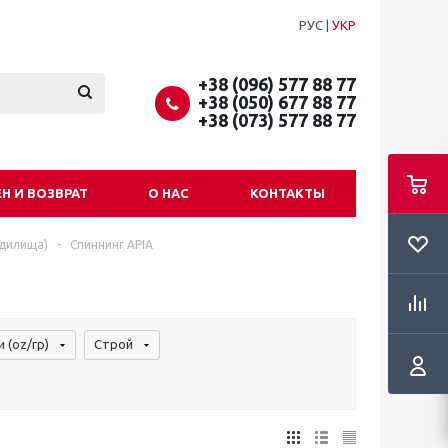
РУС
|
УКР
+38 (096) 577 88 77
+38 (050) 677 88 77
+38 (073) 577 88 77
Н И ВОЗВРАТ
О НАС
КОНТАКТЫ
удилища)
-
Спиннинг APIA
 (oz/гр)
Строй