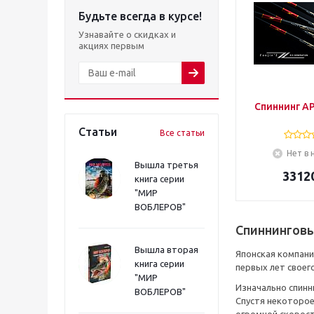
Будьте всегда в курсе!
Узнавайте о скидках и
акциях первым
Спиннинг AP
Статьи
Все статьи
Нет в 
Вышла третья
3312
книга серии
"МИР
ВОБЛЕРОВ"
Спиннингов
Вышла вторая
Японская компания
книга серии
первых лет своег
"МИР
Изначально спинн
ВОБЛЕРОВ"
Спустя некоторое