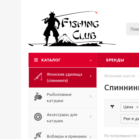
КАТАЛОГ
БРЕНДЫ
Японские удилища
Японские снасти
-
(спиннинги)
Спиннин
Рыболовные
катушки
Цена
Аксессуары для
Рек-е д
катушек
По популярности
Воблеры и приманки