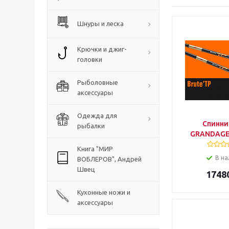
Шнуры и леска
Крючки и джиг-
головки
Рыболовные
аксессуары
Одежда для
Спинни
рыбалки
GRANDAGE
Книга "МИР
В на
ВОБЛЕРОВ", Андрей
Швец
1748
Кухонные ножи и
аксессуары