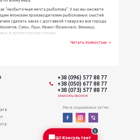
 по всему миру.
как "несбыточная мечта рыболова". У нас вы сможете
едущим японским производителем рыболовных снастей
гаем сделать заказ с доставкой товара во все города
 Чернигов, Сумы, Луцк, Ивано-Франковск, Винницу,
ье, в другие города страны.
Читать полностью
+38 (096) 577 88 77
Я
+38 (050) 677 88 77
+38 (073) 577 88 77
ЗАКАЗАТЬ ЗВОНОК
Мы в социальных сетях:
лата
ат
рта
1
ШІ Консультант