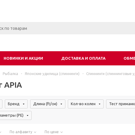
НОВИНКИ И АКЦИИ
ДОСТАВКА И ОПЛАТА
ОБМЕ
Рыбалка
-
Японские удилища (спиннинги)
-
Спиннинги (спиннинговые 
г APIA
Бренд
Длина (ft/см)
Кол-во колен
Тест приманки
иаметры (PE)
По алфавиту
По цене