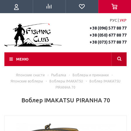
РУС
|
УКР
+38 (096) 577 88 77
+38 (050) 677 88 77
+38 (073) 577 88 77
МЕНЮ
Японские снасти
-
Рыбалка
-
Воблеры и приманки
-
Японские воблеры
-
Воблеры IMAKATSU
-
Воблер IMAKATSU
PIRANHA 70
Воблер IMAKATSU PIRANHA 70