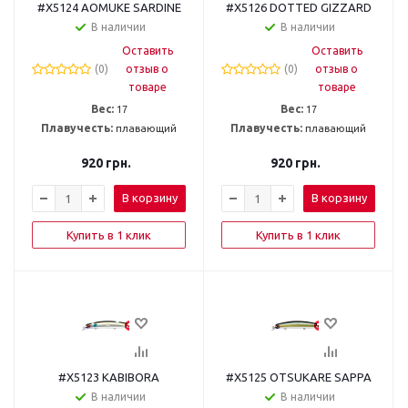
#X5124 AOMUKE SARDINE
#X5126 DOTTED GIZZARD
В наличии
В наличии
Оставить
Оставить
(0)
отзыв о
(0)
отзыв о
товаре
товаре
Вес:
17
Вес:
17
Плавучесть:
плавающий
Плавучесть:
плавающий
920
грн.
920
грн.
В корзину
В корзину
Купить в 1 клик
Купить в 1 клик
#X5123 KABIBORA
#X5125 OTSUKARE SAPPA
В наличии
В наличии