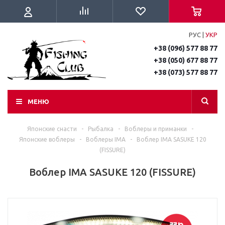
РУС
|
УКР
+38 (096) 577 88 77
+38 (050) 677 88 77
+38 (073) 577 88 77
МЕНЮ
Японские снасти
-
Рыбалка
-
Воблеры и приманки
-
Японские воблеры
-
Воблеры IMA
-
Воблер IMA SASUKE 120
(FISSURE)
Воблер IMA SASUKE 120 (FISSURE)