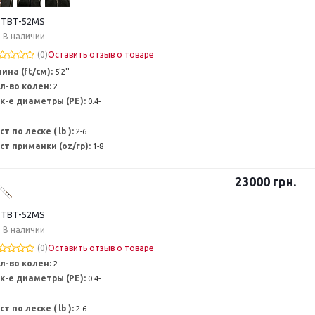
 TBT-52MS
В наличии
(0)
Оставить отзыв о товаре
ина (ft/см):
5'2''
л-во колен:
2
к-е диаметры (PE):
0.4-
ст по леске ( lb ):
2-6
ст приманки (oz/гр):
1-8
23000
грн.
 TBT-52MS
В наличии
(0)
Оставить отзыв о товаре
л-во колен:
2
к-е диаметры (PE):
0.4-
ст по леске ( lb ):
2-6