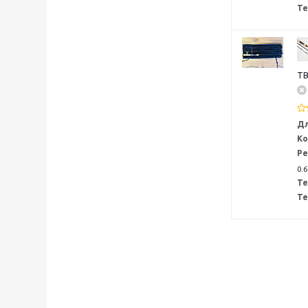
Те
TB
Дл
Ко
Ре
0.6
Те
Те