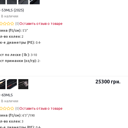
-53MLS (2025)
В наличии
(0)
Оставить отзыв о товаре
ина (ft/см):
5'3"
л-во колен:
2
к-е диаметры (PE):
0.4-
ст по леске ( lb ):
3-10
ст приманки (oz/гр):
2-
25300
грн.
-63MLS
В наличии
(0)
Оставить отзыв о товаре
ина (ft/см):
6'3''/190
л-во колен:
3
к-е диаметры (PE):
0.4-