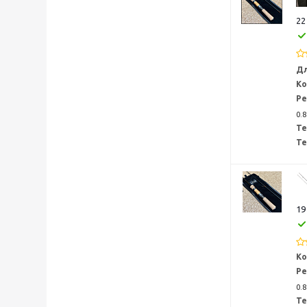
22
Дл
Ко
Ре
0.8
Те
Те
19
Ко
Ре
0.8
Те