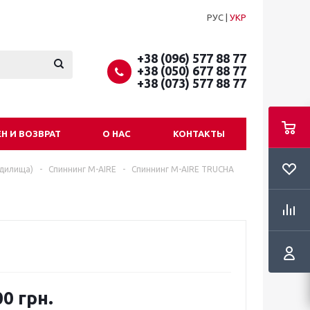
РУС
|
УКР
+38 (096) 577 88 77
+38 (050) 677 88 77
+38 (073) 577 88 77
Н И ВОЗВРАТ
О НАС
КОНТАКТЫ
удилища)
-
Спиннинг M-AIRE
-
Спиннинг M-AIRE TRUCHA
0 грн.