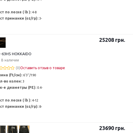
ст по леске ( lb ):
4-8
ст приманки (oz/гр):
3-
25208
грн.
-63HS HOKKAIDO
В наличии
(0)
Оставить отзыв о товаре
ина (ft/см):
6'3''/190
л-во колен:
3
к-е диаметры (PE):
0.4-
ст по леске ( lb ):
4-12
ст приманки (oz/гр):
8-
23690
грн.