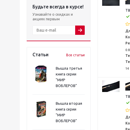
Будьте всегда в курсе!
TB
Узнавайте о скидках и
акциях первым
Дл
Ко
Ре
0.8
Статьи
Все статьи
Те
Те
Вышла третья
14
книга серии
"МИР
ВОБЛЕРОВ"
TB
Вышла вторая
книга серии
"МИР
Дл
ВОБЛЕРОВ"
Ко
Ре