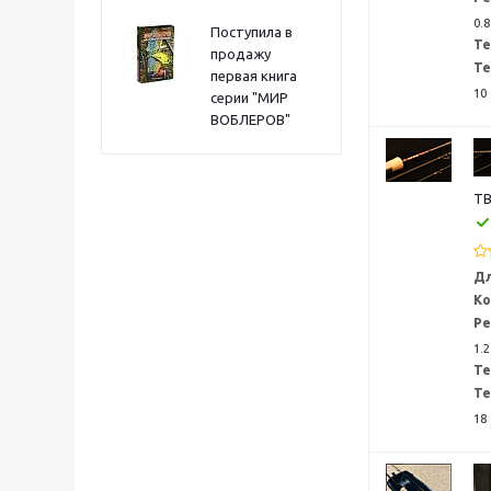
0.8
Поступила в
Те
продажу
Те
первая книга
10
серии "МИР
ВОБЛЕРОВ"
TB
Дл
Ко
Ре
1.2
Те
Те
18