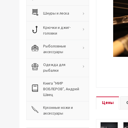
Шнуры и леска
Крючки и джиг-
головки
Рыболовные
аксессуары
Одежда для
рыбалки
Книга "МИР
ВОБЛЕРОВ", Андрей
Швец
Цены
Кухонные ножи и
аксессуары