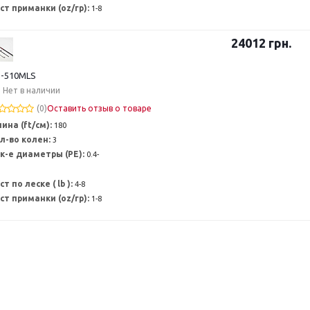
ст приманки (oz/гр):
1-8
24012
грн.
-510MLS
Нет в наличии
(0)
Оставить отзыв о товаре
ина (ft/см):
180
л-во колен:
3
к-е диаметры (PE):
0.4-
ст по леске ( lb ):
4-8
ст приманки (oz/гр):
1-8