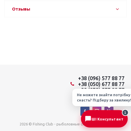
Отзывы
+38 (096) 577 88 77
+38 (050) 677 88 77
+38 (073) 577 88 77
Не можете знайти потрібну
снасть? Підберу за хвилину
Мы в социальных сетях:
1
ШІ Консультант
2026 © Fishing Club - рыболовные снасти из Японии